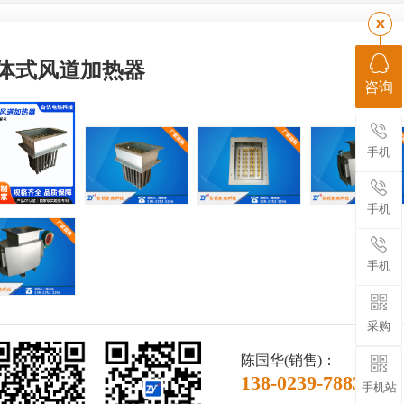
体式风道加热器
咨询
手机
手机
手机
采购
陈国华(销售)：
138-0239-7883
手机站